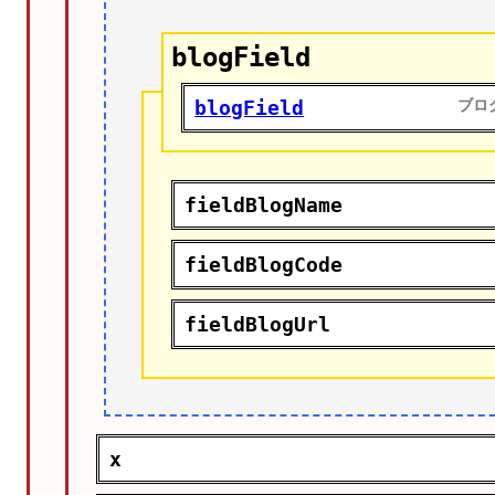
blogField
blogField
ブロ
fieldBlogName
fieldBlogCode
fieldBlogUrl
x