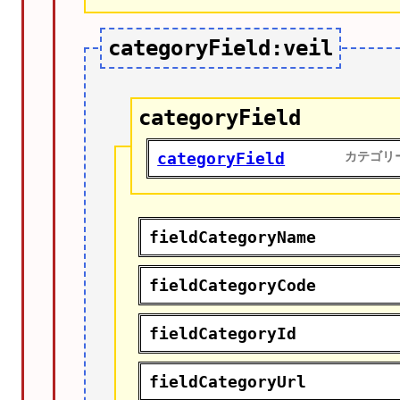
categoryField:veil
categoryField
categoryField
カテゴリ
fieldCategoryName
fieldCategoryCode
fieldCategoryId
fieldCategoryUrl