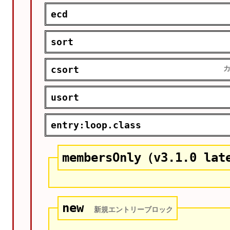
ecd
sort
csort
usort
entry:loop.class
membersOnly（v3.1.0 lat
new
新規エントリーブロック