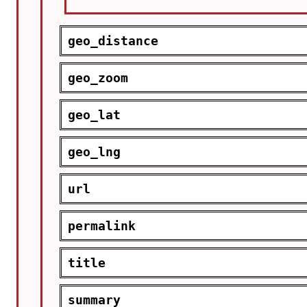
geo_distance
geo_zoom
geo_lat
geo_lng
url
permalink
title
summary