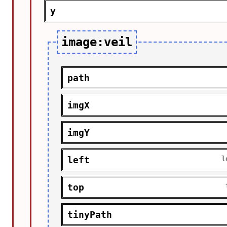
y
image:veil
path
imgX
imgY
left
top
tinyPath