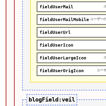
fieldUserMail
fieldUserMailMobile
ユーザー
fieldUserUrl
fieldUserIcon
fieldUserLargeIcon
fieldUserOrigIcon
ユー
blogField:veil