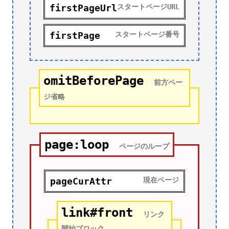
firstPageUrl
スタートページURL
firstPage
スタートページ番号
omitBeforePage
前方ペー
ジ省略
page:loop
ページのループ
pageCurAttr
現在ページ
link#front
リンク
開始ブロック