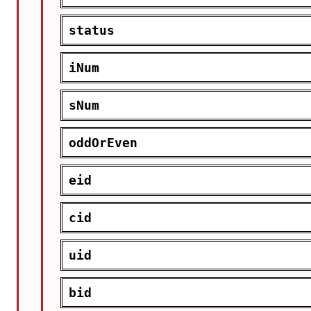
status
iNum
sNum
oddOrEven
eid
cid
uid
bid