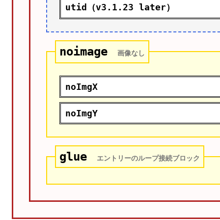
utid（v3.1.23 later）
noimage
画像なし
noImgX
noImgY
glue
エントリーのループ接続ブロック