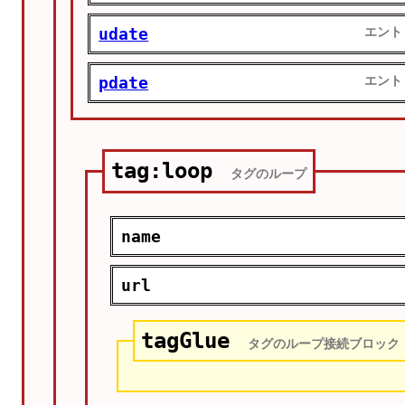
udate
エント
pdate
エント
tag:loop
タグのループ
name
url
tagGlue
タグのループ接続ブロック