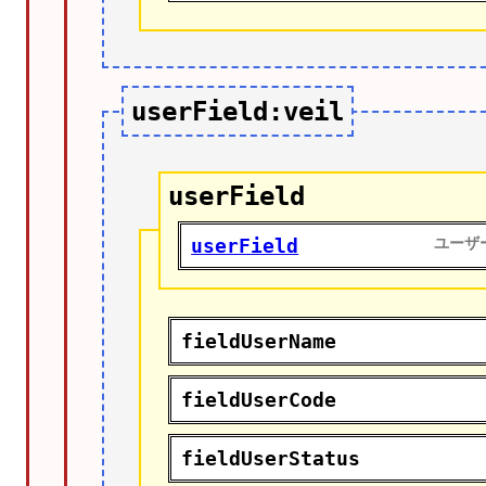
userField:veil
userField
userField
ユーザ
fieldUserName
fieldUserCode
fieldUserStatus