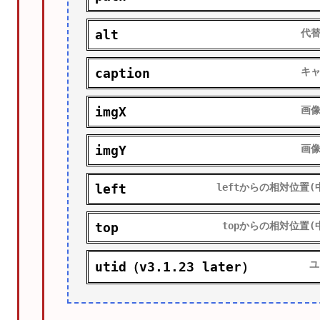
alt
代
caption
キ
imgX
画
imgY
画
left
leftからの相対位置(
top
topからの相対位置(
ユ
utid（v3.1.23 later）