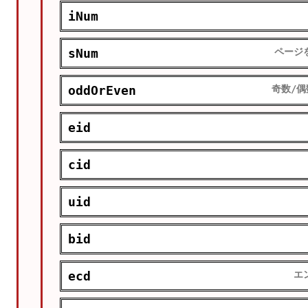
iNum
sNum
ページ
oddOrEven
奇数/偶数
eid
cid
uid
bid
ecd
エ