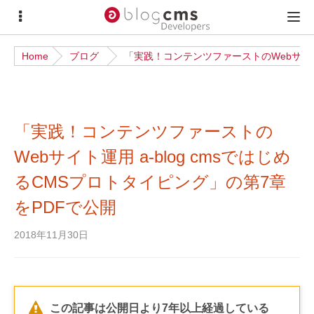
サ
メ
イ
イ
Home
ブログ
「実践！コンテンツファーストのWebサイト運
ド
ン
メ
メ
ニ
ニ
「実践！コンテンツファーストの
ュ
ュ
ー
ー
Webサイト運用 a-blog cmsではじめ
るCMSプロトタイピング」の第7章
をPDFで公開
2018年11月30日
この記事は公開日より7年以上経過している