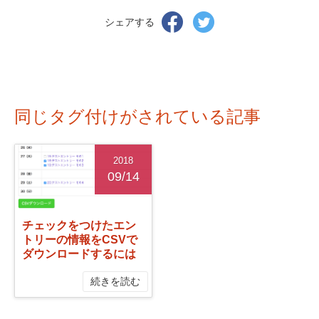
Facebook
Twitter
シェアする
で
で
シ
シ
ェ
ェ
ア
ア
す
す
る
る
同じタグ付けがされている記事
2018
09/14
チェックをつけたエン
トリーの情報をCSVで
ダウンロードするには
続きを読む