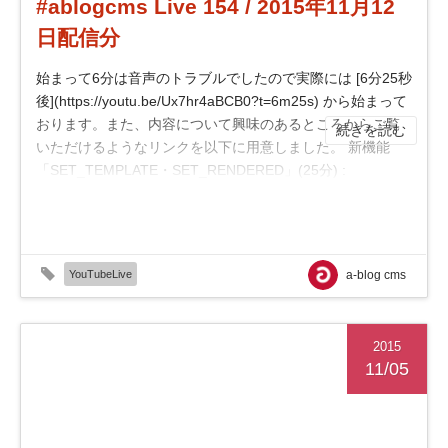
#ablogcms Live 154 / 2015年11月12
日配信分
始まって6分は音声のトラブルでしたので実際には [6分25秒
後](https://youtu.be/Ux7hr4aBCB0?t=6m25s) から始まって
おります。また、内容について興味のあるところからご覧
続きを読む
いただけるようなリンクを以下に用意しました。 新機能
「SET_TEMPLATE・SET_RENDERED」(25分) :
[https://youtu.be/Ux7hr4aBCB0?t=10m5s](https://...
YouTubeLive
a-blog cms
2015
11/05