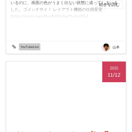
いるのに、画面の色がうまく出ない状態に成ってしまいま
続きを読む
した。ゴメンナサイ！ レイアウト機能の仕様変更 :
[https://youtu.be/sBwyN4IXnhw?t=1m35s]
(https://youtu.be/sBwyN4IXnhw?t=1m35s) テーマの...
YouTubeLive
山本
2015
11/12