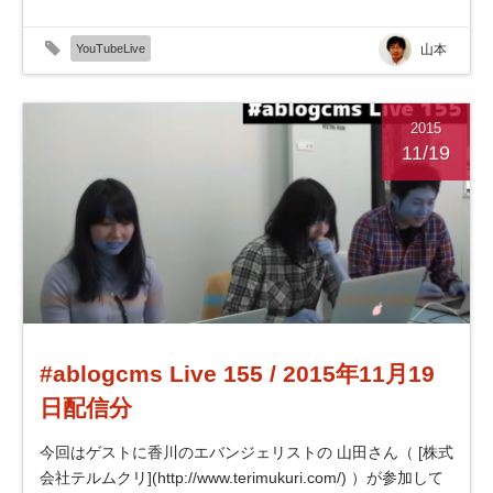
YouTubeLive
山本
2015
11/19
#ablogcms Live 155 / 2015年11月19
日配信分
今回はゲストに香川のエバンジェリストの 山田さん（ [株式
会社テルムクリ](http://www.terimukuri.com/) ）が参加して