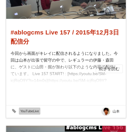
#ablogcms Live 157 / 2015年12月3日
配信分
今回から画面がキレイに配信されるようになりました。今
回は山本が出張で留守の中で、レギュラーの伊藤・森田
に、ゲストに山田・掘が加わり以下のような内容で配信し
続きを読む
ています。 Live 157 START! : [https://youtu.be/SM-
icjRqO9Y?t=14m0s](https://youtu.be/SM-icjRqO9Y?
t=14m0s) 2.5.1.3 リリースした話 : [https://you...
YouTubeLive
山本