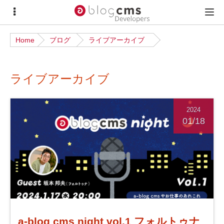
サ
メ
イ
イ
Home
ブログ
ライブアーカイブ
ド
ン
メ
メ
ライブアーカイブ
ニ
ニ
ュ
ュ
ー
ー
2024
01/18
a-blog cms night vol.1 フォルトゥナ