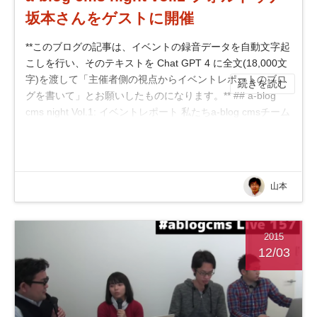
坂本さんをゲストに開催
**このブログの記事は、イベントの録音データを自動文字起
こしを行い、そのテキストを Chat GPT 4 に全文(18,000文
字)を渡して「主催者側の視点からイベントレポートのブロ
続きを読む
グを書いて」とお願いしたものになります。** ## a-blog
cms night Vol.1: イベントレポート 私たちa-blog cmsチーム
は、最近「a-blog cms night V...
山本
2015
12/03