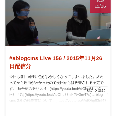
2015
11/26
#ablogcms Live 156 / 2015年11月26
日配信分
今回も前回同様に色がおかしくなってしまいました。終わ
ってから理由がわかったので次回からは改善される予定で
す。 秋合宿の振り返り : [https://youtu.be/iAdOhp83nI4?
続きを読む
t=3m47s](https://youtu.be/iAdOhp83nI4?t=3m47s) a-blog
cms 2.6 の残作業について : [https://youtu.be/iAdOhp83nI4?
t=45m0s](https://youtu.be/iA...