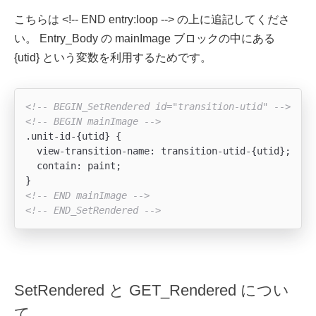
こちらは <!-- END entry:loop --> の上に追記してくださ
い。 Entry_Body の mainImage ブロックの中にある
{utid} という変数を利用するためです。
<!-- BEGIN_SetRendered id="transition-utid" -->
<!-- BEGIN mainImage -->
.unit-id-{utid} {

  view-transition-name: transition-utid-{utid};

  contain: paint;

<!-- END mainImage -->
<!-- END_SetRendered -->
SetRendered と GET_Rendered につい
て