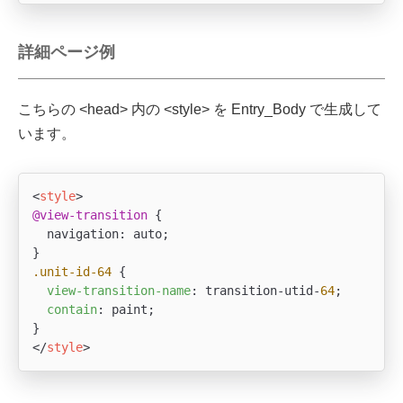
詳細ページ例
こちらの <head> 内の <style> を Entry_Body で生成して
います。
<
style
>
@view-transition
 {

  navigation: auto;

.unit-id-64
 {

view-transition-name
: transition-utid-
64
;

contain
: paint;

</
style
>