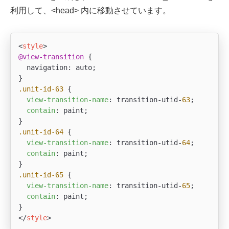
利用して、<head> 内に移動させています。
<
style
>
@view-transition
 {

  navigation: auto;

.unit-id-63
 {

view-transition-name
: transition-utid-
63
;

contain
: paint;

.unit-id-64
 {

view-transition-name
: transition-utid-
64
;

contain
: paint;

.unit-id-65
 {

view-transition-name
: transition-utid-
65
;

contain
: paint;

</
style
>