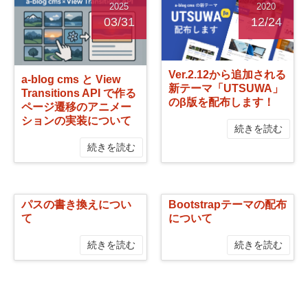
2025
2020
03/31
12/24
Ver.2.12から追加される
a-blog cms と View
新テーマ「UTSUWA」
Transitions API で作る
のβ版を配布します！
ページ遷移のアニメー
ションの実装について
続きを読む
続きを読む
パスの書き換えについ
Bootstrapテーマの配布
2013
2013
て
について
08/07
07/25
続きを読む
続きを読む