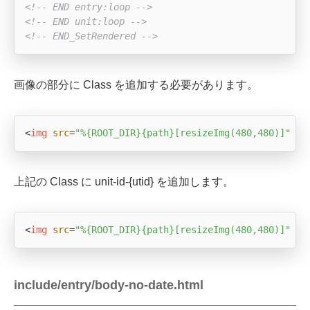
<!-- END entry:loop -->
<!-- END unit:loop -->
<!-- END_SetRendered -->
画像の部分に Class を追加する必要があります。
<
img
src
=
"%{ROOT_DIR}{path}[resizeImg(480,480)]"
al
上記の Class に unit-id-{utid} を追加します。
<
img
src
=
"%{ROOT_DIR}{path}[resizeImg(480,480)]"
al
include/entry/body-no-date.html