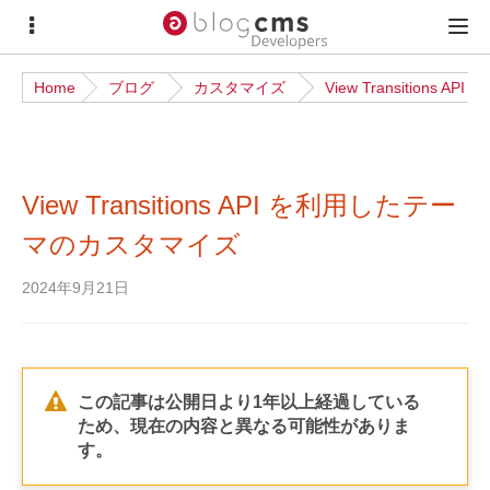
サ
メ
イ
イ
Home
ブログ
カスタマイズ
View Transition
ド
ン
メ
メ
ニ
ニ
View Transitions API を利用したテー
ュ
ュ
ー
ー
マのカスタマイズ
2024年9月21日
この記事は公開日より1年以上経過している
ため、現在の内容と異なる可能性がありま
す。