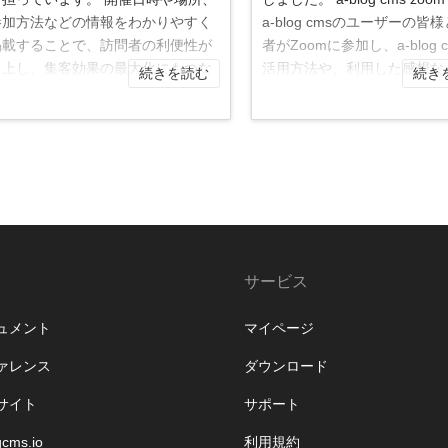
参加方法などの情報をわかりやすく
a-blog cmsのユーザーの皆
掲載することで、訪問者の利便性が
者がZoomに参加し、a-blog 
向上し、集客効果の最大化にもつな
活用方法や、利用した感想な
続きを読む
続き
り...
表す...
サービス
ュメント
マイページ
ァレンス
ダウンロード
サイト
サポート
gcms.io
利用規約