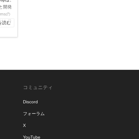
様と開発
cmsの
どを発
を読む
コミュニティ
Discord
フォーラム
X
YouTube