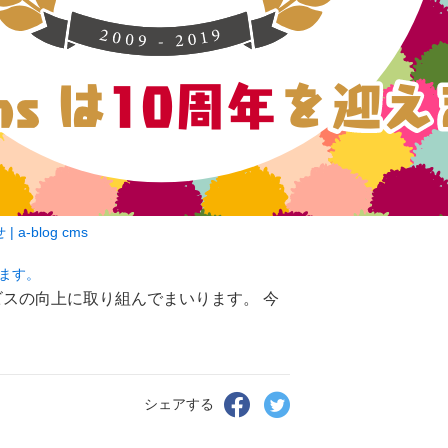
a-blog cms
きます。
ビスの向上に取り組んでまいります。 今
Facebook
Twitter
シェアする
で
で
シ
シ