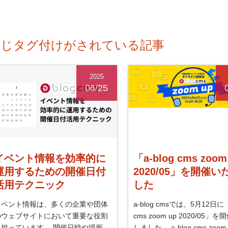
同じタグ付けがされている記事
2025
06/25
イベント情報を効率的に
「a-blog cms zoom
運用するための開催日付
2020/05」を開催い
活用テクニック
した
イベント情報は、多くの企業や団体
a-blog cmsでは、5月12日に「
のウェブサイトにおいて重要な役割
cms zoom up 2020/05」
を担っています。 開催日時や場所、
しました。 a-blog cms zoo