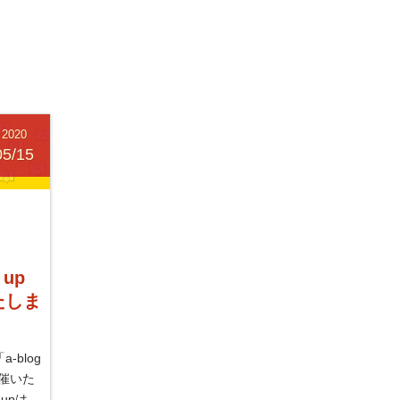
ェ
ェ
ア
ア
す
す
る
る
2020
05/15
 up
たしま
a-blog
を開催いた
m upは、