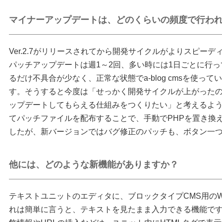
マイナーアップデートは、どのくらいの頻度で行わ
Ver.2.7がリリースされてから開発サイクルがよりスピー
パッチアップデートは週1～2回、多い時には1日ごとに行
るだけ不具合が少なく、正常な状態でa-blog cmsを使っ
す。そうすると今度は「せっかく開発サイクルが上がった
ップデートしてもらえる仕組みをつくりたい」と考えるよ
てパッチファイルを配布することで、手動でPHPを置き換
したが、新バージョンではバグ修正のパッチも、ボタン一
他には、どのような新機能がありますか？
テキストユニットのエディタに、ブロックタイプCMS用のW
れは簡単に言うと、テキストを見たまま入力できる機能で