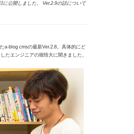
に公開しました。 Ver.2.9の話について
log cmsの最新Ver.2.8。具体的にど
当したエンジニアの堀悟大に聞きました。