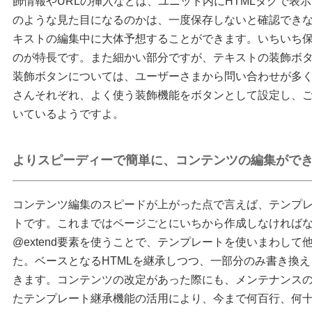
飾情報やURLの挿入などは、ユニット内にHTMLタグで表
のような見た目になるのかは、一度保存しないと確認でき
キストの編集中に大体予想することができます。いちいち
のが特長です。また細かい部分ですが、テキストの装飾ボ
装飾ボタンについては、ユーザーさまから問い合わせが多
さんそれぞれ、よく使う装飾機能をボタンとして設定し、
いているようですよ。
よりスピーディーで簡単に、コンテンツの編集がで
コンテンツ編集のスピードが上がった点で言えば、テンプ
トです。これまではページごとにいちから作成しなければならな
@extend要素を使うことで、テンプレートを使いまわし
た。ベースとなるHTMLを継承しつつ、一部分のみ書き換
きます。コンテンツの改定があった際にも、メンテナンス
たテンプレート継承機能の活用により、今まで何百行、何十