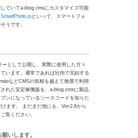
いてa-blog cmsにカスタマイズ可能
。
SmartPhoto.js
といって、スマートフォ
がそうです。
 ライブラリーとして公開し、実際に使用した方々
っています。通常であれば社内で完結する
imdoなどCMSの垣根を越えて無償で利用
た安定稼働版を、a-blog cmsに製品
ープンになっているソースコードを知りた
ます。 まだまだ他にも、Ver.2.8から
をご覧ください。
をお願いします。