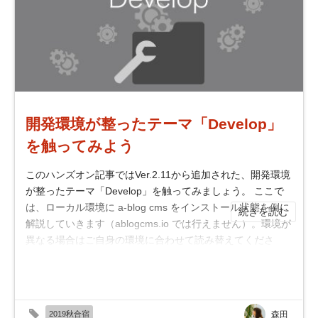
開発環境が整ったテーマ「Develop」
を触ってみよう
このハンズオン記事ではVer.2.11から追加された、開発環境
が整ったテーマ「Develop」を触ってみましょう。 ここで
は、ローカル環境に a-blog cms をインストール状態を例に
続きを読む
解説していきます（ablogcms.io では行えません）。環境が
異なる場合はご自身の環境に合わせて読み替えてくださ
い。 このハンズオンでは、npm（Nod...
2019秋合宿
森田