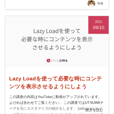
宇井
2021
09/10
Lazy Loadを使って必要な時にコンテ
ンツを表示させるようにしよう
この講座の内容はYouTubeに動画がアップされています。
よければ合わせてご覧ください。 この講座ではUTSUWAテ
ーマを元にカスタマイズの紹介をします。 [ablogcms.io ベ
続きを読む