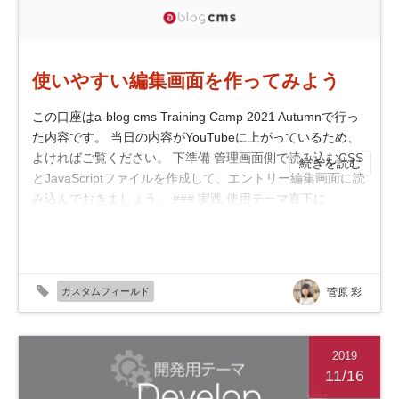
使いやすい編集画面を作ってみよう
この口座はa-blog cms Training Camp 2021 Autumnで行っ
た内容です。 当日の内容がYouTubeに上がっているため、
よければご覧ください。 下準備 管理画面側で読み込むCSS
続きを読む
とJavaScriptファイルを作成して、エントリー編集画面に読
み込んでおきましょう。 ### 実践 使用テーマ直下に
admin-asset 作成し、フォルダの中に fi...
カスタムフィールド
菅原 彩
2019
11/16