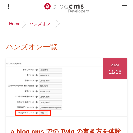
サ
メ
イ
イ
Home
ハンズオン
ド
ン
メ
メ
ハンズオン一覧
ニ
ニ
ュ
ュ
ー
ー
2024
11/15
a-blog cms での Twig の書き方を体験