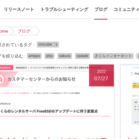
リリースノート
トラブルシューティング
ブログ
コミュニテ
ome
ブログ
択されているタグ :
ioncube
x
グを絞り込む :
ampps
php
sakura
update
さくらインターネット
2022
07/27