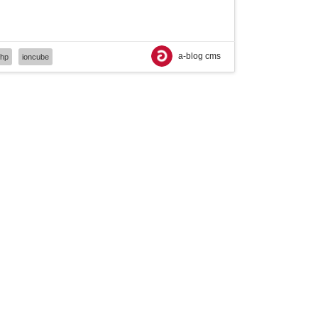
a-blog cms
hp
ioncube