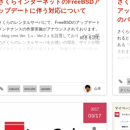
さくらインターネットのFreeBSDア
さく
ップデートに伴う対応について
アッ
のバ
さくらのレンタルサーバにて、FreeBSDのアップデート
メンテナンスの作業実施がアナウンスされております。
さくら
a-blog cms Ver. 1.x - Ver.2.x を設置しており、かつ一部
続きを読む
れると
のさくらのレンタルサーバをお使いの場合、サイトが閲
ある「
覧できなくなる恐れがあります。 対象のサーバーID や
されま
FreeBSDのアップデートに関する詳しいお知らせ...
わせて
します
i
山本
sakura
ioncube
update
さくら
2017
03/17