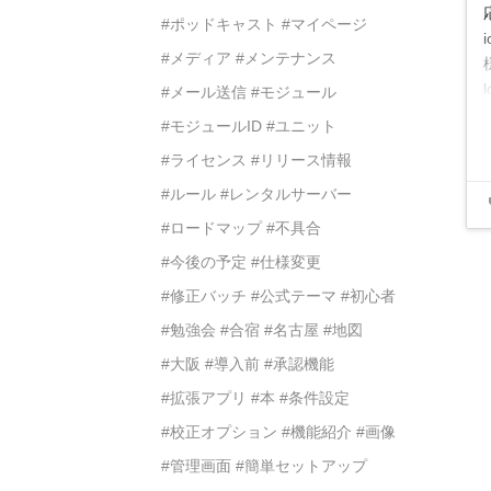
#ポッドキャスト
#マイページ
#メディア
#メンテナンス
#メール送信
#モジュール
し
#モジュールID
#ユニット
#ライセンス
#リリース情報
#ルール
#レンタルサーバー
#ロードマップ
#不具合
#今後の予定
#仕様変更
#修正バッチ
#公式テーマ
#初心者
#勉強会
#合宿
#名古屋
#地図
#大阪
#導入前
#承認機能
#拡張アプリ
#本
#条件設定
#校正オプション
#機能紹介
#画像
#管理画面
#簡単セットアップ