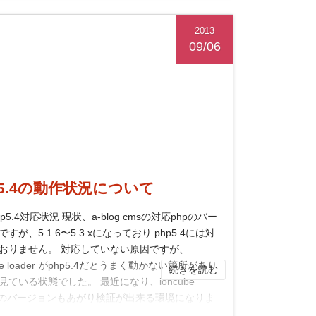
2013
09/06
p5.4の動作状況について
php5.4対応状況 現状、a-blog cmsの対応phpのバー
すが、5.1.6〜5.3.xになっており php5.4には対
おりません。 対応していない原因ですが、
ube loader がphp5.4だとうまく動かない箇所があり
続きを読む
見ている状態でした。 最近になり、ioncube
derのバージョンもあがり検証が出来る環境になりま