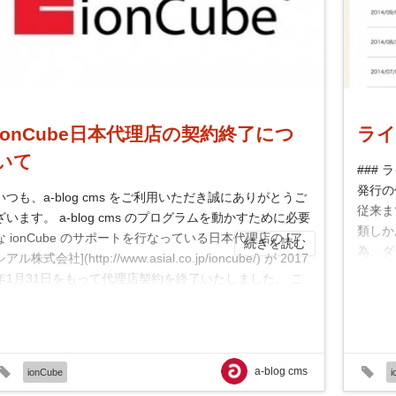
ionCube日本代理店の契約終了につ
ライ
いて
###
発行の
いつも、a-blog cms をご利用いただき誠にありがとうご
従来ま
ざいます。 a-blog cms のプログラムを動かすために必要
類しか
な ionCube のサポートを行なっている日本代理店の [ア
続きを読む
為、ダ
アル株式会社](http://www.asial.co.jp/ioncube/) が 2017
イセン
年1月31日をもって代理店契約を終了いたしました。 こ
れにより、ionCube Loader のダウンロー...
a-blog cms
ionCube
i