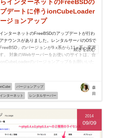
らインターネットのFreeBSDの
プデートに伴うionCubeLoader
ージョンアップ
インターネットのFreeBSDのアップデートが行わ
アナウンスがありました。レンタルサーバのOSで
FreeBSD」のバージョンが9.x系から11.x系へ変更
続きを読む
す。 対象のWebサーバーをお使いのサイトは、合
ionCubeLoaderのバージョンアップをお願いいた
。 さくらインターネットのFreeBSDのアップデ...
onCube
バージョンアップ
森
田
インターネット
レンタルサーバー
2014
09/09