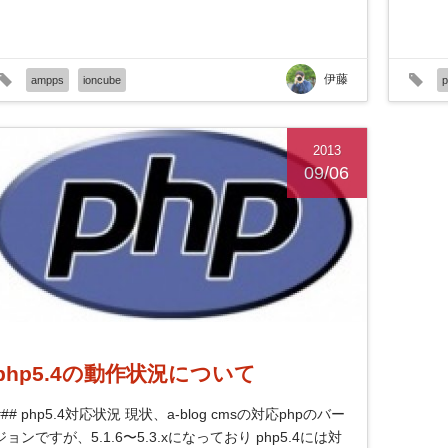
伊藤
ampps
ioncube
p
2013
09/06
php5.4の動作状況について
### php5.4対応状況 現状、a-blog cmsの対応phpのバー
ジョンですが、5.1.6〜5.3.xになっており php5.4には対