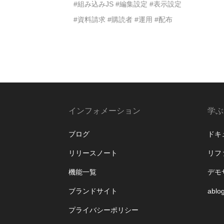
#組み込みJS
#編集設定
#表示設定
#資料請求
#購読者
#運用
#配布
インフォメーション
学ぶ
ブログ
ドキ
リリースノート
リフ
機能一覧
デモ
ブランドサイト
ablo
プライバシーポリシー