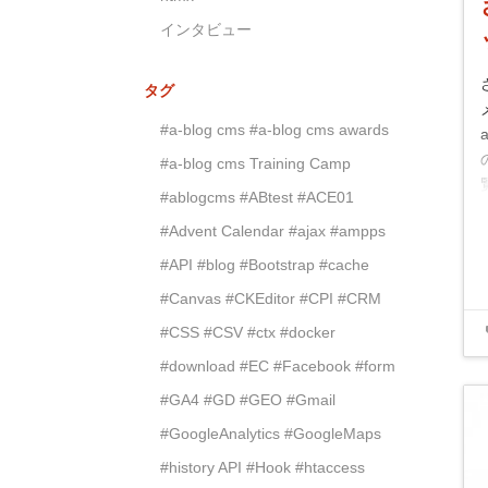
インタビュー
タグ
#a-blog cms
#a-blog cms awards
#a-blog cms Training Camp
#ablogcms
#ABtest
#ACE01
#Advent Calendar
#ajax
#ampps
#API
#blog
#Bootstrap
#cache
#Canvas
#CKEditor
#CPI
#CRM
#CSS
#CSV
#ctx
#docker
#download
#EC
#Facebook
#form
#GA4
#GD
#GEO
#Gmail
#GoogleAnalytics
#GoogleMaps
#history API
#Hook
#htaccess