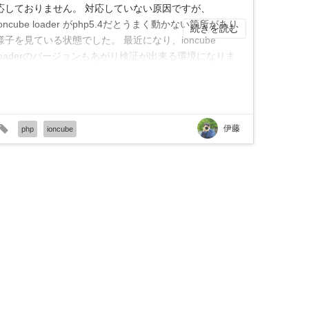
応しておりません。 対応していない原因ですが、
ioncube loader がphp5.4だとうまく動かない箇所があり
続きを読む
様子を見ている状態でした。 最近になり、ioncube
loaderのバージョンもあがり検証が出来る環境になりま
...
伊藤
php
ioncube