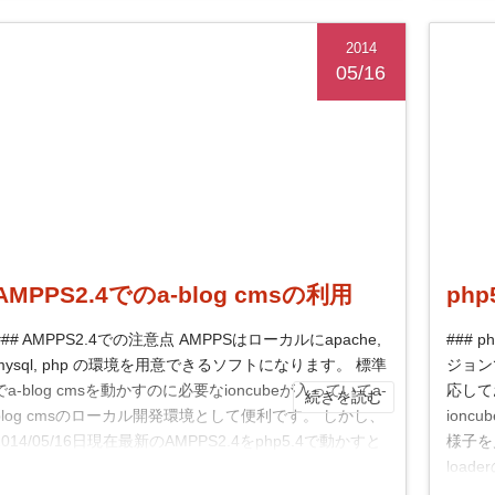
2014
05/16
AMPPS2.4でのa-blog cmsの利用
ph
### AMPPS2.4での注意点 AMPPSはローカルにapache,
### 
mysql, php の環境を用意できるソフトになります。 標準
ジョンで
でa-blog cmsを動かすのに必要なioncubeが入っていてa-
応して
続きを読む
blog cmsのローカル開発環境として便利です。 しかし、
ionc
2014/05/16日現在最新のAMPPS2.4をphp5.4で動かすと
様子を
ioncubeが標準で入っていないようで、 a-blog cms...
loa
し...