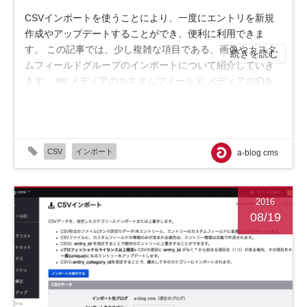
CSVインポートを使うことにより、一度にエントリを新規
作成やアップデートすることができ、便利に利用できま
す。 この記事では、少し複雑な項目である、画像やカスタ
続きを読む
ムフィールドグループのインポートについて紹介していき
ます。 ## メディアのカスタムフィールド メディアのIDを
指定して、メディアのカスタムフィールド...
CSV
インポート
a-blog cms
2016
08/19