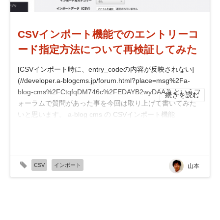
CSVインポート機能でのエントリーコ
ード指定方法について再検証してみた
[CSVインポート時に、entry_codeの内容が反映されない]
(//developer.a-blogcms.jp/forum.html?place=msg%2Fa-
blog-cms%2FCtqfqDM746c%2FEDAYB2wyDAAJ) というフ
続きを読む
ォーラムで質問があった事を今回は取り上げて書いてみた
いと思います。 a-blog cms の CSVインポート機能
Movable Type からのインポート、WordPress からのイ...
CSV
インポート
山本