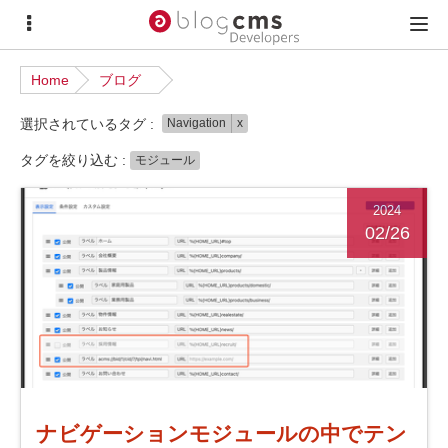
サ
メ
イ
イ
Home
ブログ
ド
ン
選択されているタグ :
Navigation
x
メ
メ
ニ
ニ
タグを絞り込む :
モジュール
ュ
ュ
2024
ー
ー
02/26
ナビゲーションモジュールの中でテン