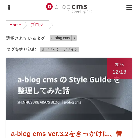
サ
メ
イ
イ
Home
ブログ
ド
ン
選択されているタグ :
a-blog cms
x
メ
メ
ニ
ニ
タグを絞り込む :
UIデザイン
デザイン
ュ
ュ
2025
ー
ー
12/16
a-blog cms Ver.3.2をきっかけに、管