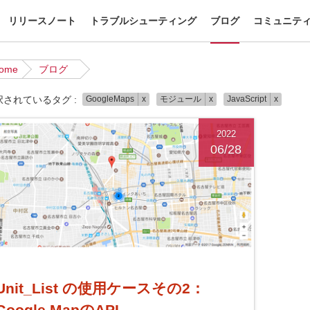
リリースノート
トラブルシューティング
ブログ
コミュニテ
ome
ブログ
択されているタグ :
GoogleMaps
x
モジュール
x
JavaScript
x
2022
06/28
Unit_List の使用ケースその2：
Google MapのAPI