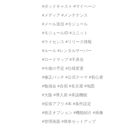
#ポッドキャスト
#マイページ
#メディア
#メンテナンス
#メール送信
#モジュール
#モジュールID
#ユニット
#ライセンス
#リリース情報
#ルール
#レンタルサーバー
#ロードマップ
#不具合
#今後の予定
#仕様変更
#修正バッチ
#公式テーマ
#初心者
#勉強会
#合宿
#名古屋
#地図
#大阪
#導入前
#承認機能
#拡張アプリ
#本
#条件設定
#校正オプション
#機能紹介
#画像
#管理画面
#簡単セットアップ