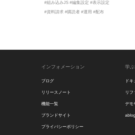
#組み込みJS
#編集設定
#表示設定
#資料請求
#購読者
#運用
#配布
インフォメーション
学ぶ
ブログ
ドキ
リリースノート
リフ
機能一覧
デモ
ブランドサイト
ablo
プライバシーポリシー