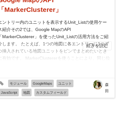
「MarkerClusterer」
エントリー内のユニットを表示するUnit_Listの使用ケー
ス紹介その2では、Google MapのAPI
「MarkerClusterer」を使ったUnit_Listの活用方法をご紹
介します。 たとえば、1つの地図に各エントリーに1つず
続きを読む
つ挿入されている地図ユニットをピンでまとめたいとき
に有効です。 MarkerClustererを使うことにより、同じ位
置にエン...
モジュール
GoogleMaps
ユニット
森
田
JavaScript
地図
カスタムフィールド