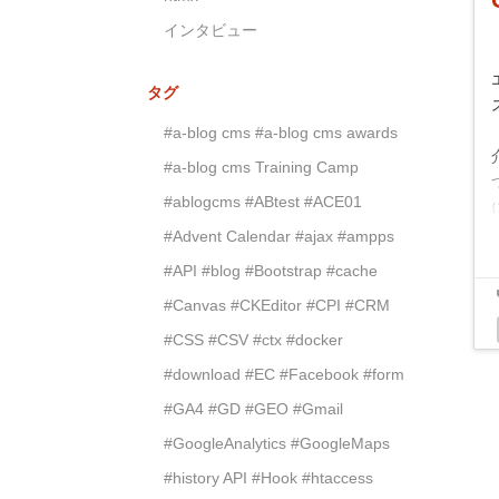
インタビュー
タグ
#a-blog cms
#a-blog cms awards
#a-blog cms Training Camp
#ablogcms
#ABtest
#ACE01
#Advent Calendar
#ajax
#ampps
#API
#blog
#Bootstrap
#cache
#Canvas
#CKEditor
#CPI
#CRM
#CSS
#CSV
#ctx
#docker
#download
#EC
#Facebook
#form
#GA4
#GD
#GEO
#Gmail
#GoogleAnalytics
#GoogleMaps
#history API
#Hook
#htaccess