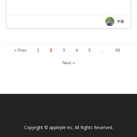
伊藤
« Prev
1
2
3
4
5
...
49
Next »
Copyright ©
appleple inc
. All Rights Reserved.