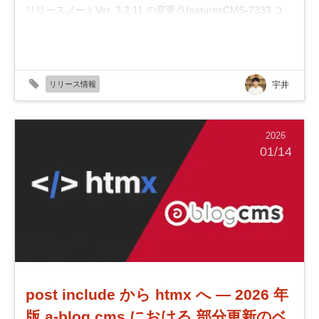
リリースノートVer. 3.2.11 の変更点featuresCMS-7333 ユ
ニットメニューに入力回数が多...
リリース情報
宇井
2026
01/14
post include から htmx へ ― 2026 年
版 a-blog cms における 部分更新のベ