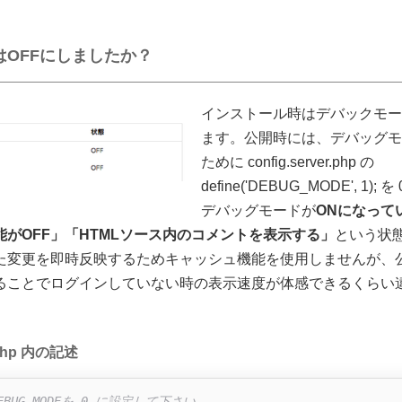
OFFにしましたか？
インストール時はデバックモー
ます。公開時には、デバッグモ
ために config.server.php の
define('DEBUG_MODE', 1)
デバッグモードが
ONになって
がOFF」「HTMLソース内のコメントを表示する」
という状
た変更を即時反映するためキャッシュ機能を使用しませんが、
ることでログインしていない時の表示速度が体感できるくらい
r.php 内の記述
BUG_MODEを 0 に設定して下さい