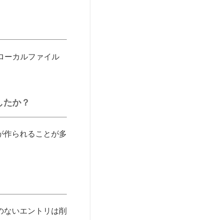
ローカルファイル
したか？
が作られることが多
のないエントリは削