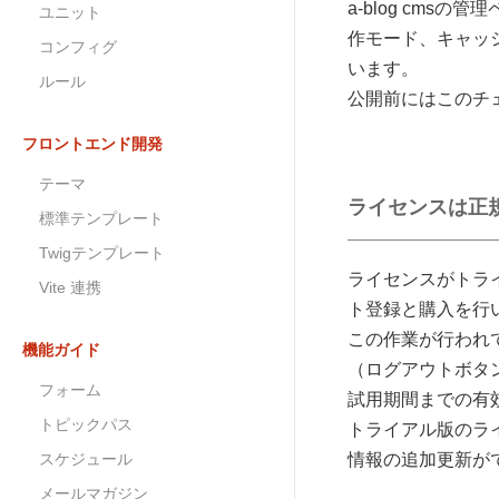
a-blog cm
ユニット
作モード、キャッ
コンフィグ
います。
ルール
公開前にはこのチ
フロントエンド開発
テーマ
ライセンスは正
標準テンプレート
Twigテンプレート
ライセンスがトライ
Vite 連携
ト登録と購入を行い、
この作業が行われ
機能ガイド
（ログアウトボタン
フォーム
試用期間までの有
トピックパス
トライアル版のラ
スケジュール
情報の追加更新が
メールマガジン