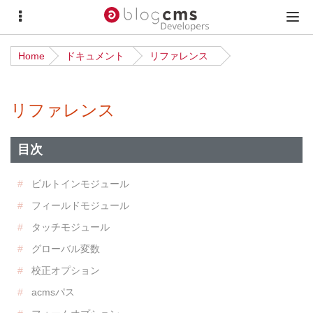
サ
メ
イ
イ
Home
ドキュメント
リファレンス
ド
ン
メ
メ
リファレンス
ニ
ニ
ュ
ュ
目次
ー
ー
ビルトインモジュール
フィールドモジュール
タッチモジュール
グローバル変数
校正オプション
acmsパス