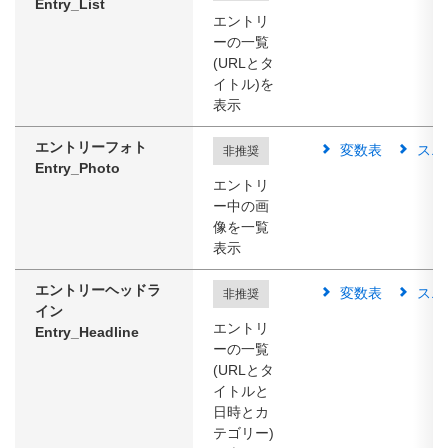
Entry_List
エントリ
ーの一覧
(URLとタ
イトル)を
表示
エントリーフォト
変数表
スニ
非推奨
Entry_Photo
エントリ
ー中の画
像を一覧
表示
エントリーヘッドラ
変数表
スニ
非推奨
イン
エントリ
Entry_Headline
ーの一覧
(URLとタ
イトルと
日時とカ
テゴリー)