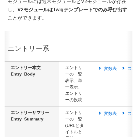
モジュールには通常モジュールとV2モジュールが存在
し、
V2モジュールはTwigテンプレートでのみ呼び出す
ことができます。
エントリー系
エントリー本文
エントリ
変数表
スニ
Entry_Body
ーの一覧
表示、単
一表示、
エントリ
ーの投稿
エントリーサマリー
エントリ
変数表
スニ
Entry_Summary
ーの一覧
(URLとタ
イトルと