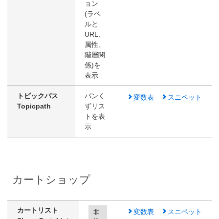
ョン
(ラベ
ルと
URL、
属性、
階層関
係)を
表示
トピックパス
パンく
変数表
スニペット
Topicpath
ずリス
トを表
示
カートショップ
カートリスト
変数表
スニペット
非