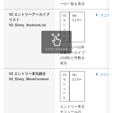
ーの一覧を表示
V2 エントリーアーカイブ
スニペ
V2
Ver.
リスト
モ
3.2.0〜
V2_Entry_ArchiveList
ジ
ュ
ー
ル
エントリーの年
スクロールできます
月別アーカイブ
のURLと件数を
表示
V2 エントリー本文続き
スニペ
V2
Ver.
V2_Entry_MoreContent
モ
3.2.0〜
ジ
ュ
ー
ル
エントリー本文
モジュールの