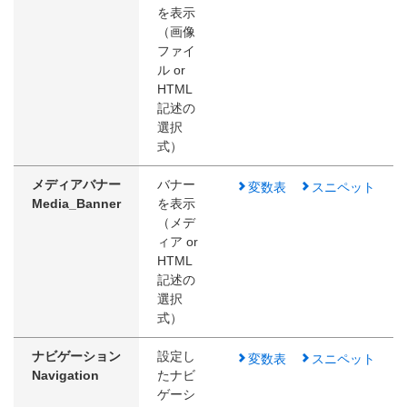
を表示
（画像
ファイ
ル or
HTML
記述の
選択
式）
メディアバナー
バナー
変数表
スニペット
Media_Banner
を表示
（メデ
ィア or
HTML
記述の
選択
式）
ナビゲーション
設定し
変数表
スニペット
Navigation
たナビ
ゲーシ