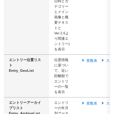
日時とカ
テゴリー
とメイン
画像と概
要テキス
トと
Ver.2.6よ
り関連エ
ントリー)
を表示
エントリー位置リス
位置情報
変数表
スニ
ト
に基づい
Entry_GeoList
て、近い
距離順で
エントリ
ーの一覧
を表示
エントリーアーカイ
エントリ
変数表
スニ
ブリスト
ーの年月
Entry_ArchiveList
別アーカ