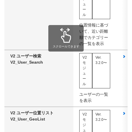
ュ
ー
ル
位置情報に基づ
いて、近い距離
順でカテゴリー
の一覧を表示
スクロールできます
V2 ユーザー検索
ス
V2
Ver.
V2_User_Search
モ
3.2.0〜
ジ
ュ
ー
ル
ユーザーの一覧
を表示
V2 ユーザー位置リスト
ス
V2
Ver.
V2_User_GeoList
モ
3.2.0〜
ジ
ュ