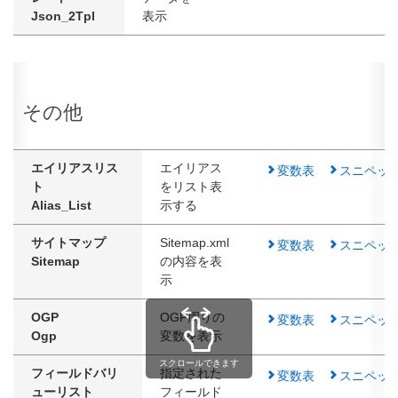
Json_2Tpl
表示
その他
エイリアスリス
エイリアス
変数表
スニペッ
ト
をリスト表
Alias_List
示する
サイトマップ
Sitemap.xml
変数表
スニペッ
Sitemap
の内容を表
示
OGP
OGP周りの
変数表
スニペッ
Ogp
変数を表示
スクロールできます
フィールドバリ
指定された
変数表
スニペッ
ューリスト
フィールド