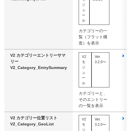
ジ
ュ
ー
ル
カテゴリーの一
覧（フラット構
造）を表示
V2 カテゴリーエントリーサマ
ス
V2
Ver.
リー
モ
3.2.0〜
V2_Category_EntrySummary
ジ
ュ
ー
ル
カテゴリーと、
そのエントリー
の一覧を表示
V2 カテゴリー位置リスト
ス
V2
Ver.
V2_Category_GeoList
モ
3.2.0〜
ジ