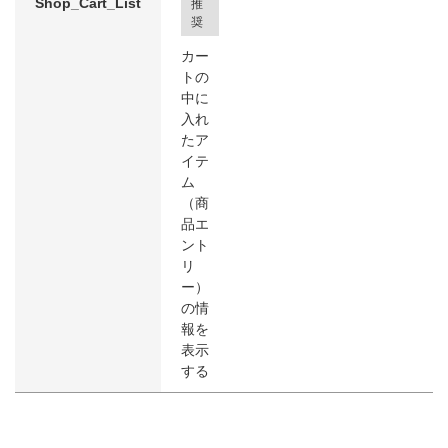
Shop_Cart_List
推
奨
カー
トの
中に
入れ
たア
イテ
ム
（商
品エ
ント
リ
ー）
の情
報を
表示
する