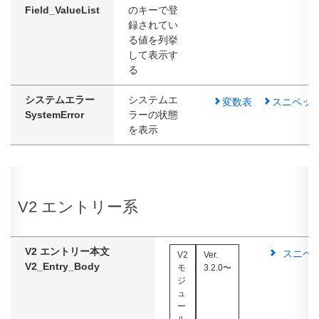
Field_ValueList
のキーで登
録されてい
る値を列挙
して表示す
る
システムエラー
システムエ
変数表
スニペッ
SystemError
ラーの状態
を表示
V2 エントリー系
V2 エントリー本文
スニペ
V2
Ver.
V2_Entry_Body
モ
3.2.0〜
ジ
ュ
ー