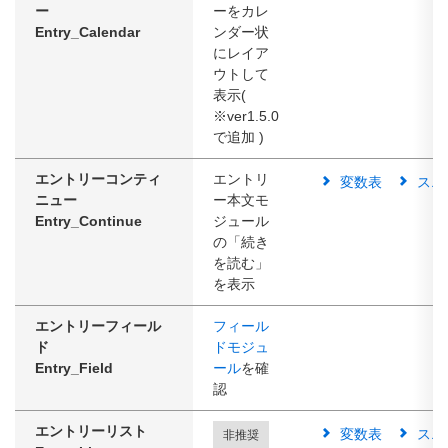
ー
ーをカレ
Entry_Calendar
ンダー状
にレイア
ウトして
表示(
※ver1.5.0
で追加 )
エントリーコンティ
エントリ
変数表
スニ
ニュー
ー本文モ
Entry_Continue
ジュール
の「続き
を読む」
を表示
エントリーフィール
フィール
ド
ドモジュ
Entry_Field
ール
を確
認
エントリーリスト
変数表
スニ
非推奨