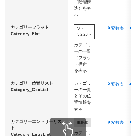
（階層構
造）を表
示
カテゴリーフラット
変数表
Ver.
Category_Flat
3.2.20〜
カテゴリ
ーの一覧
（フラッ
ト構造）
を表示
カテゴリー位置リスト
カテゴリ
変数表
Category_GeoList
ーの一覧
とその位
置情報を
表示
カテゴリーエントリーリス
変数表
非推奨
ト
カテゴリ
Category_EntryList