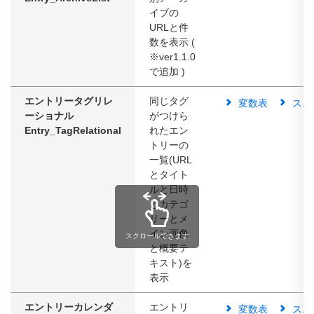
イブの
URLと件
数を表示 (
※ver1.1.0
で追加 )
エントリータグリレ
同じタグ
変数表
スニ
ーショナル
がつけら
Entry_TagRelational
れたエン
トリーの
一覧(URL
とタイト
ルと日時
とカテゴ
リーとメ
イン画像
スクロールできます
と概要テ
キスト)を
表示
エントリーカレンダ
エントリ
変数表
スニ