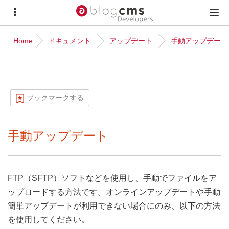
サ
メ
イ
イ
Home
ドキュメント
アップデート
手動アップデート
ド
ン
メ
メ
ニ
ニ
ュ
ュ
ブックマークする
ー
ー
手動アップデート
FTP（SFTP）ソフトなどを使用し、手動でファイルをア
ップロードする方法です。オンラインアップデートや手動
簡単アップデートが利用できない場合にのみ、以下の方法
を使用してください。