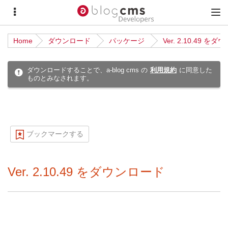
サ
メ
イ
イ
Home
ダウンロード
パッケージ
Ver. 2.10.49 を
ド
ン
メ
メ
ダウンロードすることで、a-blog cms の
利用規約
に同意した
ものとみなされます。
ニ
ニ
ュ
ュ
ー
ー
ブックマークする
Ver. 2.10.49 をダウンロード