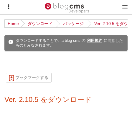
サ
メ
イ
イ
Home
ダウンロード
パッケージ
Ver. 2.10.5 をダ
ド
ン
メ
メ
ダウンロードすることで、a-blog cms の
利用規約
に同意した
ものとみなされます。
ニ
ニ
ュ
ュ
ー
ー
ブックマークする
Ver. 2.10.5 をダウンロード