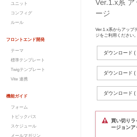
Ver.1.x
ユニット
ージ
コンフィグ
ルール
Ver.1.x系からア
ジをご利用ください
フロントエンド開発
テーマ
ダウンロード ( php 
標準テンプレート
Twigテンプレート
ダウンロード ( php 
Vite 連携
ダウンロード ( php 
機能ガイド
フォーム
トピックパス
買い切りラ
スケジュール
ージョンア
メールマガジン