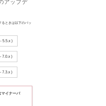
からのアップデ
ートするときは以下のパッ
5.5.x )
7.0.x )
7.3.x )
はマイナーバ