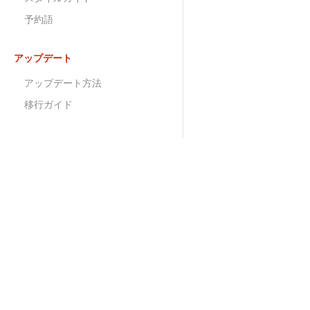
予約語
アップデート
アップデート方法
移行ガイド
拡張・カスタマイズ
独自モジュール
フック処理
校正オプション
Validatorの拡張
インフォメーション
学ぶ
プラグイン（拡張アプリ）の開
発
ブログ
ドキ
JavaScript
リリースノート
リフ