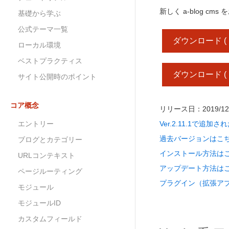
新しく a-blog 
基礎から学ぶ
公式テーマ一覧
ダウンロード ( php 
ローカル環境
ベストプラクティス
ダウンロード ( php 
サイト公開時のポイント
コア概念
リリース日：2019/12
エントリー
Ver.2.11.1で
過去バージョンはこ
ブログとカテゴリー
インストール方法は
URLコンテキスト
アップデート方法は
ページルーティング
プラグイン（拡張ア
モジュール
モジュールID
カスタムフィールド