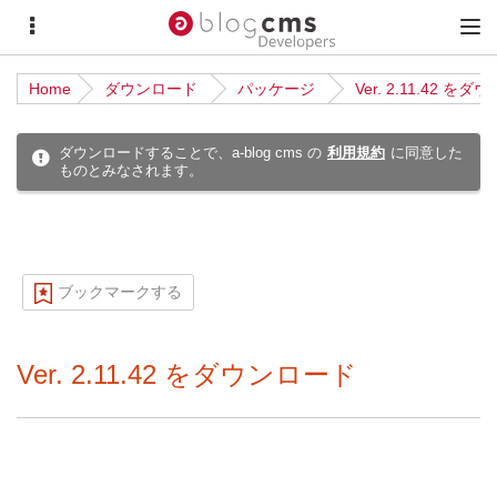
サ
メ
イ
イ
Home
ダウンロード
パッケージ
Ver. 2.11.42 を
ド
ン
メ
メ
ダウンロードすることで、a-blog cms の
利用規約
に同意した
ものとみなされます。
ニ
ニ
ュ
ュ
ー
ー
ブックマークする
Ver. 2.11.42 をダウンロード