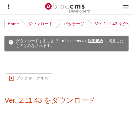
サ
メ
イ
イ
Home
ダウンロード
パッケージ
Ver. 2.11.43 を
ド
ン
メ
メ
ダウンロードすることで、a-blog cms の
利用規約
に同意した
ものとみなされます。
ニ
ニ
ュ
ュ
ー
ー
ブックマークする
Ver. 2.11.43 をダウンロード