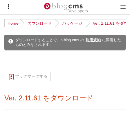
サ
メ
イ
イ
Home
ダウンロード
パッケージ
Ver. 2.11.61 を
ド
ン
メ
メ
ダウンロードすることで、a-blog cms の
利用規約
に同意した
ものとみなされます。
ニ
ニ
ュ
ュ
ー
ー
ブックマークする
Ver. 2.11.61 をダウンロード