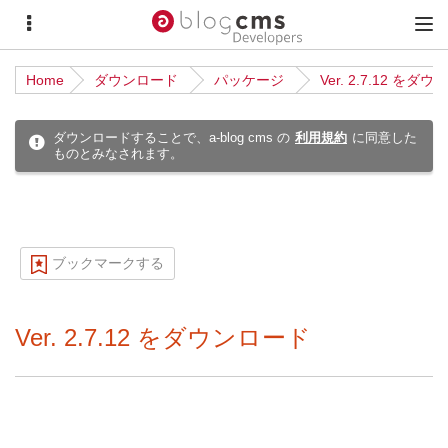
サ
メ
イ
イ
Home
ダウンロード
パッケージ
Ver. 2.7.12 をダ
ド
ン
メ
メ
ダウンロードすることで、a-blog cms の
利用規約
に同意した
ものとみなされます。
ニ
ニ
ュ
ュ
ー
ー
ブックマークする
Ver. 2.7.12 をダウンロード