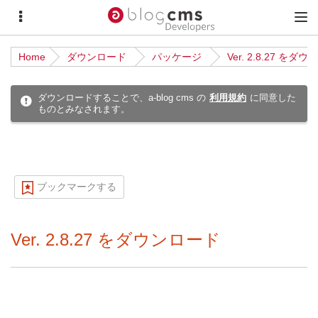
サ
メ
イ
イ
Home
ダウンロード
パッケージ
Ver. 2.8.27 をダ
ド
ン
メ
メ
ダウンロードすることで、a-blog cms の
利用規約
に同意した
ものとみなされます。
ニ
ニ
ュ
ュ
ー
ー
ブックマークする
Ver. 2.8.27 をダウンロード