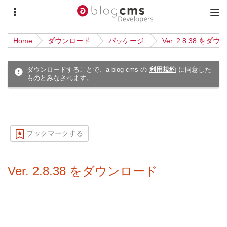
サ
メ
イ
イ
Home
ダウンロード
パッケージ
Ver. 2.8.38 をダ
ド
ン
メ
メ
ダウンロードすることで、a-blog cms の
利用規約
に同意した
ものとみなされます。
ニ
ニ
ュ
ュ
ー
ー
ブックマークする
Ver. 2.8.38 をダウンロード