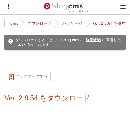
サ
メ
イ
イ
Home
ダウンロード
パッケージ
Ver. 2.8.54 をダ
ド
ン
メ
メ
ダウンロードすることで、a-blog cms の
利用規約
に同意した
ものとみなされます。
ニ
ニ
ュ
ュ
ー
ー
ブックマークする
Ver. 2.8.54 をダウンロード