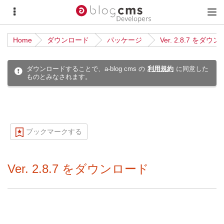
サ
メ
イ
イ
Home
ダウンロード
パッケージ
Ver. 2.8.7 をダウ
ド
ン
メ
メ
ダウンロードすることで、a-blog cms の
利用規約
に同意した
ものとみなされます。
ニ
ニ
ュ
ュ
ー
ー
ブックマークする
Ver. 2.8.7 をダウンロード