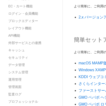
EC・カート機能
より簡単に、ご利用の環
ログイン・会員機能
2.x バージョ
ブロックエディター
レイアウト機能
API機能
簡単セット
外部サービスとの連携
キャッシュ
より簡単に、ご利用の環
セキュリティ
macOS MAMP
データ管理
Windows XAM
システム管理
KDDI ウェブコ
運用管理
さくらインター
管理画面
ファーストサーバー
監査ログ
GMO ペパボ 
プロフェッショナル
GMO ペパボ 