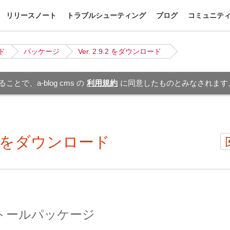
リリースノート
トラブルシューティング
ブログ
コミュニテ
ド
パッケージ
Ver. 2.9.2 をダウンロード
とで、a-blog cms の
利用規約
に同意したものとみなされます
.9.2 をダウンロード
トールパッケージ