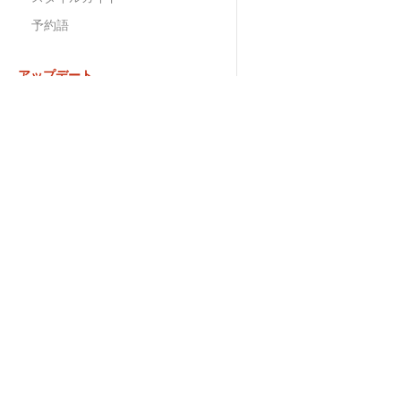
予約語
アップデート
アップデート方法
移行ガイド
拡張・カスタマイズ
インフォメーション
学ぶ
独自モジュール
フック処理
ブログ
ドキ
校正オプション
リリースノート
リフ
Validatorの拡張
機能一覧
デモ
プラグイン（拡張アプリ）の開
発
ブランドサイト
ablo
JavaScript
プライバシーポリシー