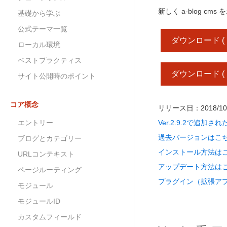
新しく a-blog 
基礎から学ぶ
公式テーマ一覧
ダウンロード ( php 
ローカル環境
ベストプラクティス
ダウンロード ( php 
サイト公開時のポイント
コア概念
リリース日：2018/10
エントリー
Ver.2.9.2で追
過去バージョンはこ
ブログとカテゴリー
インストール方法は
URLコンテキスト
アップデート方法は
ページルーティング
プラグイン（拡張ア
モジュール
モジュールID
カスタムフィールド