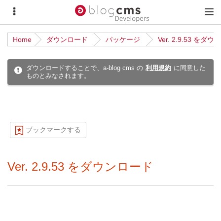
サ
メ
イ
イ
Home
ダウンロード
パッケージ
Ver. 2.9.53 をダ
ド
ン
メ
メ
ダウンロードすることで、a-blog cms の
利用規約
に同意した
ものとみなされます。
ニ
ニ
ュ
ュ
ー
ー
ブックマークする
Ver. 2.9.53 をダウンロード