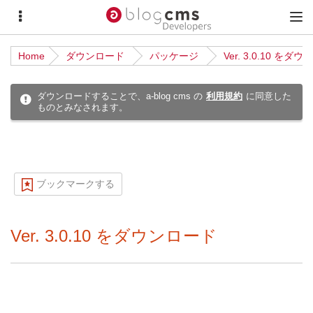
サ
メ
イ
イ
Home
ダウンロード
パッケージ
Ver. 3.0.10 をダ
ド
ン
メ
メ
ダウンロードすることで、a-blog cms の
利用規約
に同意した
ものとみなされます。
ニ
ニ
ュ
ュ
ー
ー
ブックマークする
Ver. 3.0.10 をダウンロード