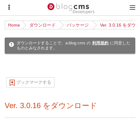
サ
メ
イ
イ
Home
ダウンロード
パッケージ
Ver. 3.0.16 をダ
ド
ン
メ
メ
ダウンロードすることで、a-blog cms の
利用規約
に同意した
ものとみなされます。
ニ
ニ
ュ
ュ
ー
ー
ブックマークする
Ver. 3.0.16 をダウンロード