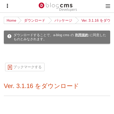
サ
メ
イ
イ
Home
ダウンロード
パッケージ
Ver. 3.1.16 をダ
ド
ン
メ
メ
ダウンロードすることで、a-blog cms の
利用規約
に同意した
ものとみなされます。
ニ
ニ
ュ
ュ
ー
ー
ブックマークする
Ver. 3.1.16 をダウンロード