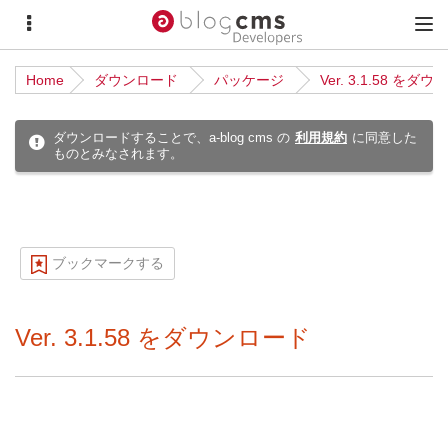
サ
メ
イ
イ
Home
ダウンロード
パッケージ
Ver. 3.1.58 をダ
ド
ン
メ
メ
ダウンロードすることで、a-blog cms の
利用規約
に同意した
ものとみなされます。
ニ
ニ
ュ
ュ
ー
ー
ブックマークする
Ver. 3.1.58 をダウンロード