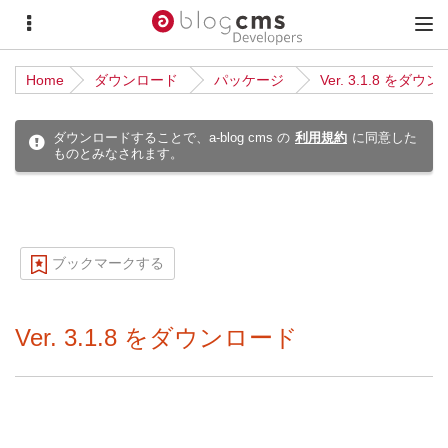
サ
メ
イ
イ
Home
ダウンロード
パッケージ
Ver. 3.1.8 をダウ
ド
ン
メ
メ
ダウンロードすることで、a-blog cms の
利用規約
に同意した
ものとみなされます。
ニ
ニ
ュ
ュ
ー
ー
ブックマークする
Ver. 3.1.8 をダウンロード