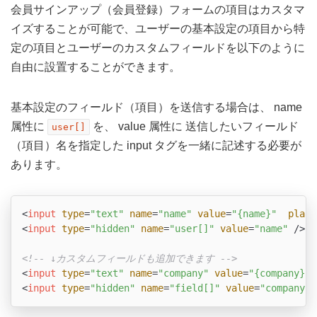
会員サインアップ（会員登録）フォームの項目はカスタマ
イズすることが可能で、ユーザーの基本設定の項目から特
定の項目とユーザーのカスタムフィールドを以下のように
自由に設置することができます。
基本設定のフィールド（項目）を送信する場合は、 name
属性に
を、 value 属性に 送信したいフィールド
user[]
（項目）名を指定した input タグを一緒に記述する必要が
あります。
<
input
type
=
"text"
name
=
"name"
value
=
"{name}"
place
<
input
type
=
"hidden"
name
=
"user[]"
value
=
"name"
 />
<!-- ↓カスタムフィールドも追加できます -->
<
input
type
=
"text"
name
=
"company"
value
=
"{company}"
 
<
input
type
=
"hidden"
name
=
"field[]"
value
=
"company"
 