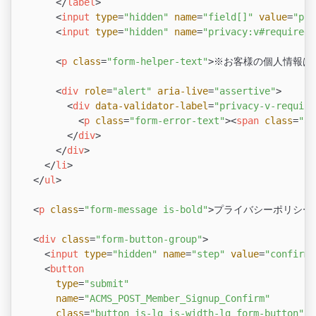
</
label
>
<
input
type
=
"hidden"
name
=
"field[]"
value
=
"pri
<
input
type
=
"hidden"
name
=
"privacy:v#required"
<
p
class
=
"form-helper-text"
>
※お客様の個人情報は
<
div
role
=
"alert"
aria-live
=
"assertive"
>
<
div
data-validator-label
=
"privacy-v-require
<
p
class
=
"form-error-text"
>
<
span
class
=
"ac
</
div
>
</
div
>
</
li
>
</
ul
>
<
p
class
=
"form-message is-bold"
>
プライバシーポリシー
<
div
class
=
"form-button-group"
>
<
input
type
=
"hidden"
name
=
"step"
value
=
"confirm"
<
button
type
=
"submit"
name
=
"ACMS_POST_Member_Signup_Confirm"
class
=
"button is-lg is-width-lg form-button"