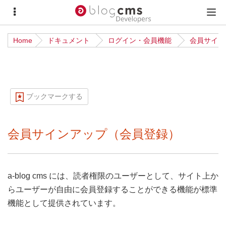
サ
メ
イ
イ
Home
ドキュメント
ログイン・会員機能
会員サイン
ド
ン
メ
メ
ニ
ニ
ュ
ュ
ブックマークする
ー
ー
会員サインアップ（会員登録）
a-blog cms には、読者権限のユーザーとして、サイト上か
らユーザーが自由に会員登録することができる機能が標準
機能として提供されています。