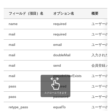
フィールド（項目）名
オプション名
概要
name
required
ユーザーの
mail
required
ユーザーの
mail
email
ユーザーの
mail
doubleMail
入力された
mail
send
会員登録メ
mail
pseudoUserExists
ユーザーの
pass
required
ユーザーの
スクロールできます
pass
password
ユーザーの
retype_pass
equalTo
ユーザーの