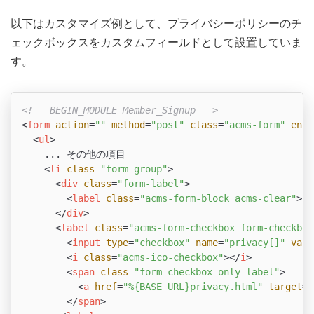
以下はカスタマイズ例として、プライバシーポリシーのチ
ェックボックスをカスタムフィールドとして設置していま
す。
<!-- BEGIN_MODULE Member_Signup -->
<
form
action
=
""
method
=
"post"
class
=
"acms-form"
enct
<
ul
>
    ... その他の項目

<
li
class
=
"form-group"
>
<
div
class
=
"form-label"
>
<
label
class
=
"acms-form-block acms-clear"
>
プ
</
div
>
<
label
class
=
"acms-form-checkbox form-checkbox
<
input
type
=
"checkbox"
name
=
"privacy[]"
valu
<
i
class
=
"acms-ico-checkbox"
>
</
i
>
<
span
class
=
"form-checkbox-only-label"
>
<
a
href
=
"%{BASE_URL}privacy.html"
target
=
"
</
span
>