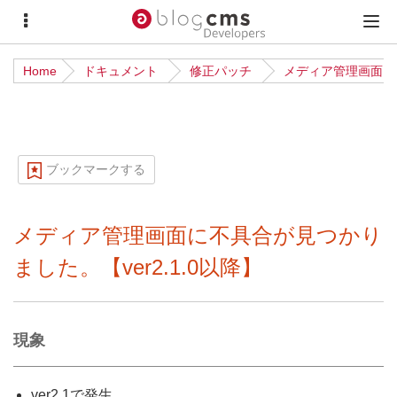
サ
メ
イ
イ
Home
ドキュメント
修正パッチ
メディア管理画面に不
ド
ン
メ
メ
ニ
ニ
ュ
ュ
ブックマークする
ー
ー
メディア管理画面に不具合が見つかり
ました。【ver2.1.0以降】
現象
ver2.1で発生。