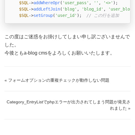
$SQL
->
addWhereOpr
(
'user_pass'
, 
''
, 
'<>'
);

$SQL
->
addLeftJoin
(
'blog'
, 
'blog_id'
, 
'user_blog_
$SQL
->
setGroup
(
'user_id'
);  
// この行を追加
この度はご迷惑をお掛けしてしまい申し訳ございませんで
した。
今後ともa-blog cmsをよろしくお願いいたします。
« フォームオプションの重複チェックが動作しない問題
Category_EntryListでphpエラーが出力されてしまう問題が発見さ
れました »