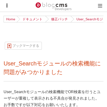
サ
メ
イ
イ
Home
ドキュメント
修正パッチ
User_Searc
ド
ン
メ
メ
ニ
ニ
ュ
ュ
ブックマークする
ー
ー
User_Searchモジュールの検索機能に
問題がみつかりました
User_Searchモジュールの検索機能でOR検索を行うとユ
ーザーが重複して表示される不具合が発見されました。
お手数ですが以下対応をお願いいたします。