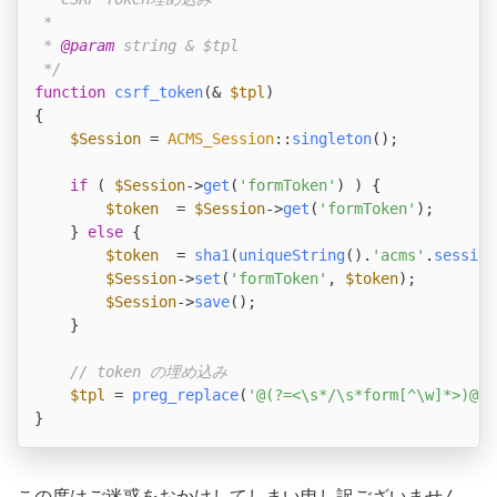
 * 

 * 
@param
 string & $tpl

 */
function
csrf_token
(
& 
$tpl
{

$Session
 = 
ACMS_Session
::
singleton
();

if
 ( 
$Session
->
get
(
'formToken'
) ) {

$token
  = 
$Session
->
get
(
'formToken'
);

    } 
else
 {

$token
  = 
sha1
(
uniqueString
().
'acms'
.
session
$Session
->
set
(
'formToken'
, 
$token
);

$Session
->
save
();

    }

// token の埋め込み
$tpl
 = 
preg_replace
(
'@(?=<\s*/\s*form[^\w]*>)@i'
}
この度はご迷惑をおかけしてしまい申し訳ございません。