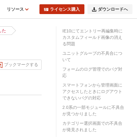
ィ
リソース
ライセンス購入
ダウンロードへ
した
IE10にてエントリー再編集時に
カスタムフィールド画像の消え
る問題
ユニットグループの不具合につ
いて
ブックマークする
フォームのログ管理でのバグ対
応
スマートフォンから管理画面に
アクセスしたときにログアウト
できないバグの対応
2.0系の一部モジュールに不具合
が見つかりました
カテゴリー選択画面での不具合
が発見されました