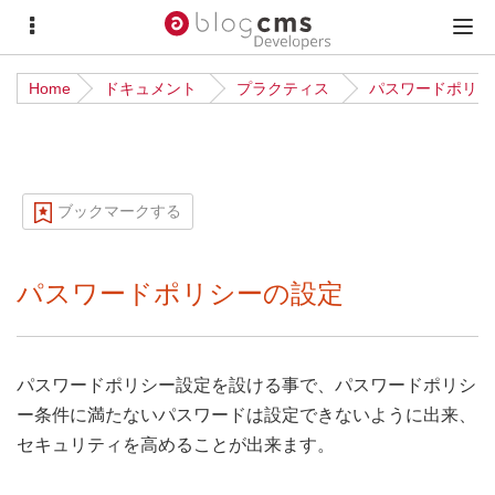
サ
メ
イ
イ
Home
ドキュメント
プラクティス
パスワードポリシ
ド
ン
メ
メ
ニ
ニ
ュ
ュ
ブックマークする
ー
ー
パスワードポリシーの設定
パスワードポリシー設定を設ける事で、パスワードポリシ
ー条件に満たないパスワードは設定できないように出来、
セキュリティを高めることが出来ます。