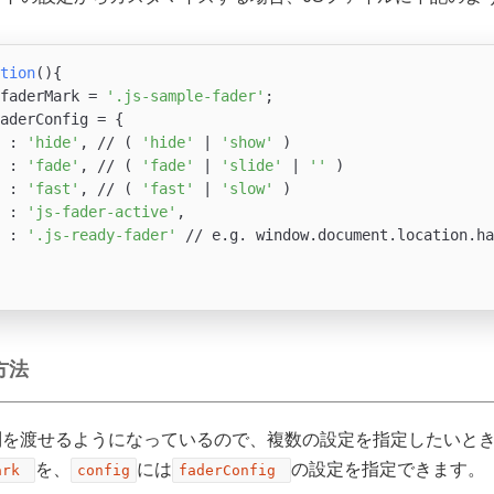
tion
(){

faderMark = 
'.js-sample-fader'
;

aderConfig = {

 : 
'hide'
, // ( 
'hide'
 | 
'show'
 )

 : 
'fade'
, // ( 
'fade'
 | 
'slide'
 | 
''
 )

 : 
'fast'
, // ( 
'fast'
 | 
'slow'
 )

 : 
'js-fader-active'
,

 : 
'.js-ready-fader'
 // e.g. window.document.location.ha
方法
yでは配列を渡せるようになっているので、複数の設定を指定したいと
を、
には
の設定を指定できます。
ark
config
faderConfig