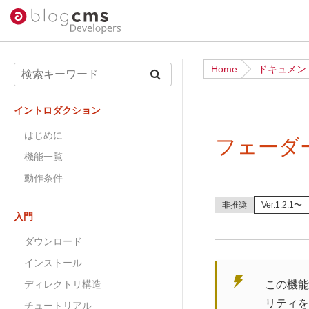
Home
ドキュメン
イントロダクション
はじめに
フェーダ
機能一覧
動作条件
非推奨
Ver.1.2.1〜
入門
ダウンロード
インストール
ディレクトリ構造
この機能
リティを
チュートリアル