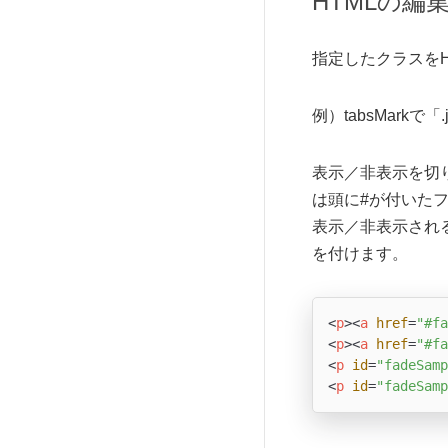
HTMLの編
指定したクラスをH
例）tabsMarkで「
表示／非表示を切り替
は頭に#が付いた
表示／非表示される
を付けます。
<
p
>
<
a
href
=
"#fa
<
p
>
<
a
href
=
"#fa
<
p
id
=
"fadeSamp
<
p
id
=
"fadeSamp