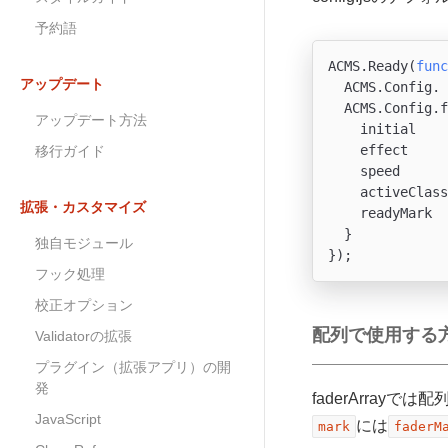
予約語
ACMS.Ready(
func
アップデート
  ACMS.Config. 
  ACMS.Config.f
アップデート方法
    initial    
    effect     
移行ガイド
    speed      
    activeClass
拡張・カスタマイズ
    readyMark  
  }

独自モジュール
フック処理
校正オプション
配列で使用する
Validatorの拡張
プラグイン（拡張アプリ）の開
発
faderArra
JavaScript
には
mark
faderM