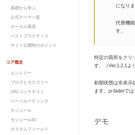
になりま
基礎から学ぶ
公式テーマ一覧
代替機能と
ローカル環境
す。
ベストプラクティス
サイト公開時のポイント
特定の箇所をクリ
コア概念
す。（Ver.1.2.1
エントリー
ブログとカテゴリー
初期状態は非表示
ます。js-fad
URLコンテキスト
ページルーティング
モジュール
モジュールID
デモ
カスタムフィールド