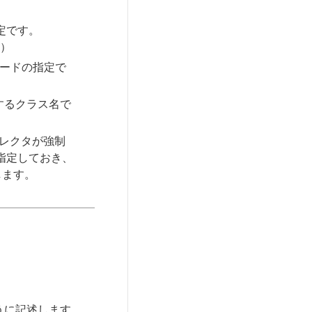
指定です。
示）
ピードの指定で
与するクラス名で
セレクタが強制
を指定しておき、
します。
ように記述します。