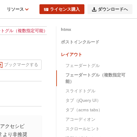
ィ
リソース
ライセンス購入
ダウンロードへ
htmx
ートグル（複数指定可能）
ポストインクルード
レイアウト
ブックマークする
フェーダートグル
フェーダートグル（複数指定可
能）
スライドトグル
タブ（jQuery UI）
タブ（acms tabs）
アコーディオン
アクセシビ
スクロールヒント
2 より非推奨