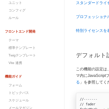
ユニット
スタンダードライ
コンフィグ
プロフェッショナ
ルール
特別ライセンスを
フロントエンド開発
テーマ
標準テンプレート
デフォルト
Twigテンプレート
Vite 連携
この機能の設定は、/
マ内にJavaScr
機能ガイド
る
」を参照してく
フォーム
トピックパス
//-------

スケジュール
// fader

メールマガジン