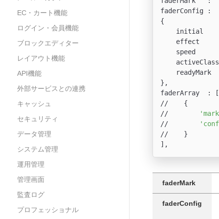
faderMark   : 
'
faderConfig :

EC・カート機能
{

ログイン・会員機能
    initial    
    effect     
ブロックエディター
    speed      
レイアウト機能
    activeClass
    readyMark  
API機能
},

外部サービスとの連携
faderArray  : [

//    {

キャッシュ
//        
'mark
セキュリティ
//        
'conf
データ管理
//    }

システム管理
運用管理
管理画面
faderMark
監査ログ
faderConfig
プロフェッショナル