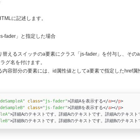
集
TMLに記述します。
.js-fader」と指定した場合
えるスイッチのa要素にクラス「js-fader」を付与し、そのa要
フラグ名を付けます。
内容部分の要素には、id属性値としてa要素で指定したhref属
deSampleA"
class
=
"js-fader"
>
詳細Aを表示する
</
a
>
</
p
>
deSampleB"
class
=
"js-fader"
>
詳細Bを表示する
</
a
>
</
p
>
leA"
>
詳細Aのテキストです。詳細Aのテキストです。詳細Aのテキスト
leB"
>
詳細Bのテキストです。詳細Bのテキストです。詳細Bのテキスト