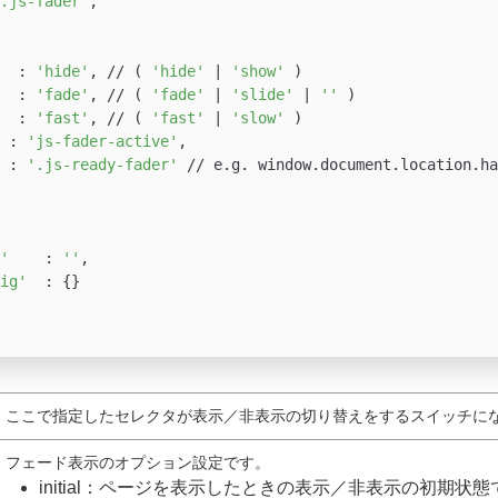
.js-fader'
,

  : 
'hide'
, // ( 
'hide'
 | 
'show'
 )

  : 
'fade'
, // ( 
'fade'
 | 
'slide'
 | 
''
 )

  : 
'fast'
, // ( 
'fast'
 | 
'slow'
 )

 : 
'js-fader-active'
,

 : 
'.js-ready-fader'
 // e.g. window.document.location.ha
'
    : 
''
,

ig'
  : {}

ここで指定したセレクタが表示／非表示の切り替えをするスイッチに
フェード表示のオプション設定です。
initial：ページを表示したときの表示／非表示の初期状態