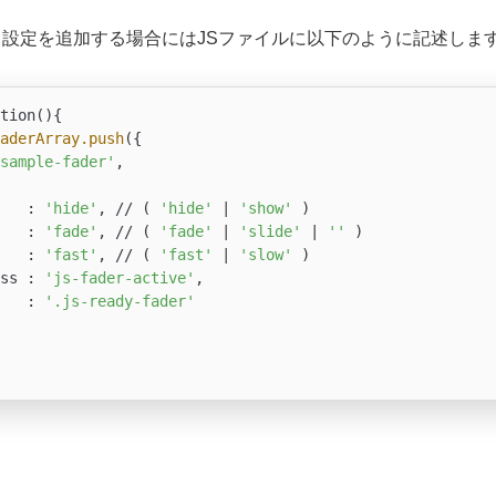
yを使って設定を追加する場合にはJSファイルに以下のように記述しま
tion(){

aderArray
.push
({

sample-fader'
,

   : 
'hide'
, // ( 
'hide'
 | 
'show'
 )

   : 
'fade'
, // ( 
'fade'
 | 
'slide'
 | 
''
 )

   : 
'fast'
, // ( 
'fast'
 | 
'slow'
 )

ss : 
'js-fader-active'
,

   : 
'.js-ready-fader'