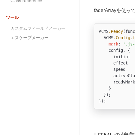
Class Reference
faderArra
ツール
カスタムフィールドメーカー
ACMS
.Ready
(func
エスケープメーカー
  ACMS
.Config
.f
mark
: 
'.js-
    config: {

      initial  
      effect   
      speed    
      activeCla
      readyMark
    }

  });
