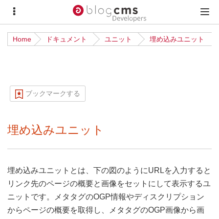
サ
メ
イ
イ
Home
ドキュメント
ユニット
埋め込みユニット
ド
ン
メ
メ
ニ
ニ
ュ
ュ
ブックマークする
ー
ー
埋め込みユニット
埋め込みユニットとは、下の図のようにURLを入力すると
リンク先のページの概要と画像をセットにして表示するユ
ニットです。メタタグのOGP情報やディスクリプション
からページの概要を取得し、メタタグのOGP画像から画