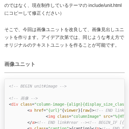
のではなく、現在制作しているテーマの include/unit.html
にコピーして修正ください）
そこで、今回は画像ユニットを改良して、画像見出しユニ
ットを作ります。アイデア次第では、同じような考え方で
オリジナルのテキストユニットを作ることが可能です。
画像ユニット
<!-- BEGIN unit#image -->
<!-- 画像 -->
<
div
class
=
"column-image-{align}{display_size_class}
<
a
href
=
"{url}"
{
viewer
}[
raw
]>
<!-- END link#f
<
img
class
=
"columnImage"
src
=
"%{HTTP
</
a
>
<!-- END link#rear -->
<!-- BEGIN_IF [{ca
<
p
class
=
"caption"
>
{caption}
</
p
>
<!-- END_IF 