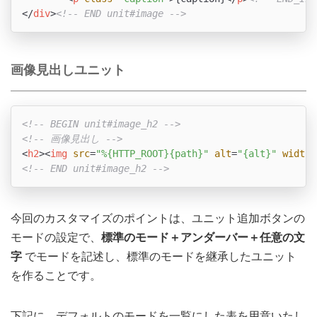
</
div
>
<!-- END unit#image -->
画像見出しユニット
<!-- BEGIN unit#image_h2 -->
<!-- 画像見出し -->
<
h2
>
<
img
src
=
"%{HTTP_ROOT}{path}"
alt
=
"{alt}"
width
=
<!-- END unit#image_h2 -->
今回のカスタマイズのポイントは、ユニット追加ボタンの
モードの設定で、
標準のモード＋アンダーバー＋任意の文
字
でモードを記述し、標準のモードを継承したユニット
を作ることです。
下記に、デフォルトのモードを一覧にした表を用意いたし