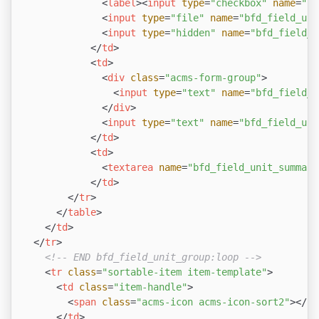
<
label
>
<
input
type
=
"checkbox"
name
=
"bf
<
input
type
=
"file"
name
=
"bfd_field_uni
<
input
type
=
"hidden"
name
=
"bfd_field_u
</
td
>
<
td
>
<
div
class
=
"acms-form-group"
>
<
input
type
=
"text"
name
=
"bfd_field_u
</
div
>
<
input
type
=
"text"
name
=
"bfd_field_uni
</
td
>
<
td
>
<
textarea
name
=
"bfd_field_unit_summary
</
td
>
</
tr
>
</
table
>
</
td
>
</
tr
>
<!-- END bfd_field_unit_group:loop -->
<
tr
class
=
"sortable-item item-template"
>
<
td
class
=
"item-handle"
>
<
span
class
=
"acms-icon acms-icon-sort2"
>
</
sp
</
td
>