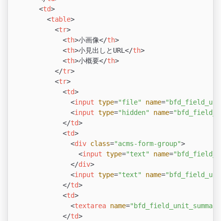
<
td
>
<
table
>
<
tr
>
<
th
>
小画像
</
th
>
<
th
>
小見出しとURL
</
th
>
<
th
>
小概要
</
th
>
</
tr
>
<
tr
>
<
td
>
<
input
type
=
"file"
name
=
"bfd_field_uni
<
input
type
=
"hidden"
name
=
"bfd_field_u
</
td
>
<
td
>
<
div
class
=
"acms-form-group"
>
<
input
type
=
"text"
name
=
"bfd_field_u
</
div
>
<
input
type
=
"text"
name
=
"bfd_field_uni
</
td
>
<
td
>
<
textarea
name
=
"bfd_field_unit_summary
</
td
>