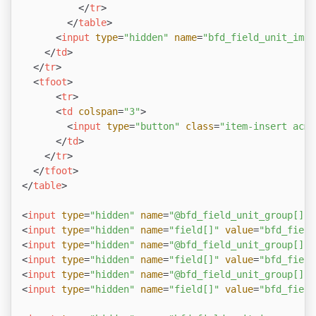
</
tr
>
</
table
>
<
input
type
=
"hidden"
name
=
"bfd_field_unit_imag
</
td
>
</
tr
>
<
tfoot
>
<
tr
>
<
td
colspan
=
"3"
>
<
input
type
=
"button"
class
=
"item-insert acms
</
td
>
</
tr
>
</
tfoot
>
</
table
>
<
input
type
=
"hidden"
name
=
"@bfd_field_unit_group[]"
<
input
type
=
"hidden"
name
=
"field[]"
value
=
"bfd_field
<
input
type
=
"hidden"
name
=
"@bfd_field_unit_group[]"
<
input
type
=
"hidden"
name
=
"field[]"
value
=
"bfd_field
<
input
type
=
"hidden"
name
=
"@bfd_field_unit_group[]"
<
input
type
=
"hidden"
name
=
"field[]"
value
=
"bfd_field