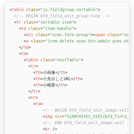
<
table
class
=
"js-fieldgroup-sortable"
>
<!-- BEGIN bfd_field_unit_group:loop -->
<
tr
class
=
"sortable-item"
>
<
td
class
=
"item-handle"
>
<
div
class
=
"acms-form-group"
>
<
span
class
=
"acms
<
a
class
=
"item-delete acms-btn-admin acms-btn-
</
td
>
<
td
>
<
table
class
=
"nestTable"
>
<
tr
>
<
th
>
小画像
</
th
>
<
th
>
小見出しとURL
</
th
>
<
th
>
小概要
</
th
>
</
tr
>
<
tr
>
<
td
>
<!-- BEGIN bfd_field_unit_image:veil -
<
img
src
=
"%{ARCHIVES_DIR}{bfd_field_un
<!-- END bfd_field_unit_image:veil -->
<
br
 />