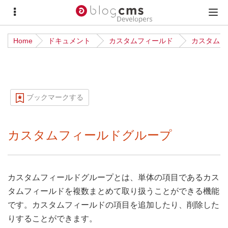
サ
メ
イ
イ
Home
ドキュメント
カスタムフィールド
カスタムフ
ド
ン
メ
メ
ニ
ニ
ュ
ュ
ブックマークする
ー
ー
カスタムフィールドグループ
カスタムフィールドグループとは、単体の項目であるカス
タムフィールドを複数まとめて取り扱うことができる機能
です。カスタムフィールドの項目を追加したり、削除した
りすることができます。